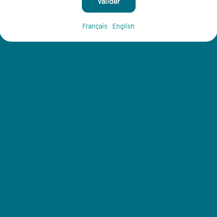
Valider
Français
English